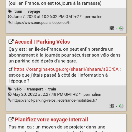
(oui, en France, on est toujours à la ramasse)
train
·
voyage
June 7, 2023 at 10:26:02 PM GMT+2 * ·
permalien
https://www.europeansleeper.eu/fr
·
Accueil | Parking Vélos
Ça y est : en Île-de-France, on peut enfin prendre un
abonnement à la journée pour sécuriser son vélo dans
un parking dédié près d'une gare.
cf
https://orangina-rouge.org/shaarli/shaare/sBCr0A
;
est-ce que j'étais passé à côté de l'information à
l'époque ?
vélo
·
transport
·
train
May 20, 2022 at 2:27:48 PM GMT+2 * ·
permalien
https://sncf-parking-velos.iledefrance-mobilites.fr/
·
Planifiez votre voyage Interrail
Pas mal ça : un moyen de se projeter dans une