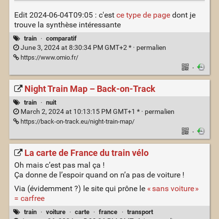
Edit 2024-06-04T09:05 : c'est
ce type de page
dont je
trouve la synthèse intéressante
train
·
comparatif
June 3, 2024 at 8:30:34 PM GMT+2 * ·
permalien
https://www.omio.fr/
·
Night Train Map – Back-on-Track
train
·
nuit
March 2, 2024 at 10:13:15 PM GMT+1 * ·
permalien
https://back-on-track.eu/night-train-map/
·
La carte de France du train vélo
Oh mais c’est pas mal ça !
Ça donne de l’espoir quand on n’a pas de voiture !
Via (évidemment ?) le site qui prône le
« sans voiture »
= carfree
train
·
voiture
·
carte
·
france
·
transport