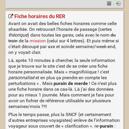
·
Fiche horaires du RER
Avant on avait des belles fiches horaires comme celle
shaarliée. On retrouvait l'horaire de passage (certes
théorique
) dans toutes les gares, cela avec le nom
du
train
de la
mission
(celui sur 4 lettres). Et puis même si
c'était découpé par axe et scindé semaine//week-end,
on y voyait clair.
Là, après 10 minutes à chercher, la seule information
que je trouve sur le site c'est de se créer une fiche
horaire personnalisée. Mais « magnifiiiiique ! c'est
personnalisé
et en plus ça prendre en compte les
perturbations » . Mais
purain de merde
! Ce n'est plus
une fiche horaire dans ce cas-là. Là j'ai des données
pour au mieux 1 journée. Mais comment je fais pour
avoir un fichier de référence utilisable sur plusieurs
semaines/mois ?!!!
Plus le temps passe, plus la SNCF (et certainement
d'autres entreprises voyagistes) enlève de l'information
voyageur sous couvert de « clarification ». re
-purain
: