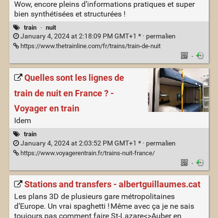
Wow, encore pleins d’informations pratiques et super
bien synthétisées et structurées !
train
·
nuit
January 4, 2024 at 2:18:09 PM GMT+1 * ·
permalien
https://www.thetrainline.com/fr/trains/train-de-nuit
·
Quelles sont les lignes de
train de nuit en France ? -
Voyager en train
Idem
train
January 4, 2024 at 2:03:52 PM GMT+1 * ·
permalien
https://www.voyagerentrain.fr/trains-nuit-france/
·
Stations and transfers - albertguillaumes.cat
Les plans 3D de plusieurs gare métropolitaines
d’Europe. Un vrai spaghetti ! Même avec ça je ne sais
toujours pas comment faire St-Lazare<>Auber en