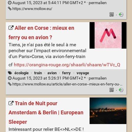
August 15, 2023 at 5:44:11 PM GMT+2 * ·
permalien
https://www.mollow.eu/
·
Aller en Corse : mieux en
ferry ou en avion ?
Tiens, je n'ai pas été le seul à me
pencher sur l'impact environnemental
d'un Paris>Corse, via avion-ferry-train
cf
https://orangina-rouge.org/shaarli/shaare/wTVc_Q
écologie
·
train
·
avion
·
ferry
·
voyage
August 15, 2023 at 5:26:31 PM GMT+2 * ·
permalien
https://www.mollow.eu/article/aller-en-corse--mieux-en-ferry-ou-en-avion--
·
Train de Nuit pour
Amsterdam & Berlin | European
Sleeper
Intéressant pour relier BE<>NL<>DE !