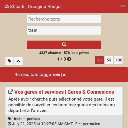
Shaarli ¦ Orangina Rouge
Nuage de tags
Mur d'images
Quotidien
► Jouer
Type 1 or more
characters for
results.
4337
shaares ·
578
liens privés
1 / 3
20
50
100
45 résultats taggé
train
Vos gares et services | Gares & Connexions
Après avoir cherché puis sélectionné votre gare, il est
possible de surveiller les horaires/quais des trains au
départ et à l'arrivée.
train
·
pratique
July 21, 2025 at 10:27:05 AM GMT+2 * ·
permalien