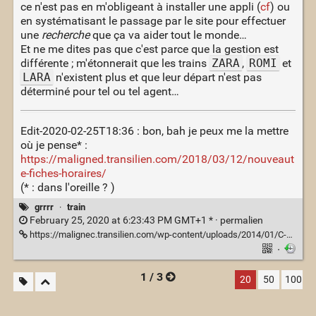
ce n'est pas en m'obligeant à installer une appli (
cf
) ou
en systématisant le passage par le site pour effectuer
une
recherche
que ça va aider tout le monde…
Et ne me dites pas que c'est parce que la gestion est
différente ; m'étonnerait que les trains
ZARA
,
ROMI
et
LARA
n'existent plus et que leur départ n'est pas
déterminé pour tel ou tel agent…
Edit-2020-02-25T18:36 : bon, bah je peux me la mettre
où je pense* :
https://maligned.transilien.com/2018/03/12/nouveaut
e-fiches-horaires/
(* : dans l'oreille ? )
grrrr
·
train
February 25, 2020 at 6:23:43 PM GMT+1 * ·
permalien
https://malignec.transilien.com/wp-content/uploads/2014/01/C-HIV14-D65-LV-v01.pdf
·
1 / 3
20
50
100