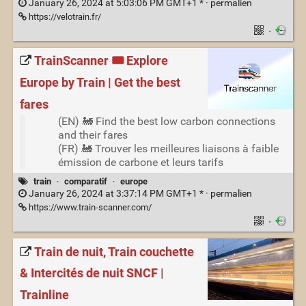
January 26, 2024 at 5:03:06 PM GMT+1 * ·
permalien
https://velotrain.fr/
·
TrainScanner 🎟️ Explore
Europe by Train | Get the best
fares
(EN) 🚂 Find the best low carbon connections
and their fares
(FR) 🚂 Trouver les meilleures liaisons à faible
émission de carbone et leurs tarifs
train
·
comparatif
·
europe
January 26, 2024 at 3:37:14 PM GMT+1 * ·
permalien
https://www.train-scanner.com/
·
Train de nuit, Train couchette
& Intercités de nuit SNCF |
Trainline