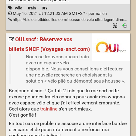
vélo
·
train
·
DIY
May 16, 2021 at 12:21:33 AM GMT+2 * ·
permalien
https://biclousetbidouilles.com/housse-de-velo-ultra-legere-dimensions-sncf/
·
OUI.sncf : Réservez vos
billets SNCF (Voyages-sncf.com)
Nous ne trouvons aucun train
avec un espace vélo
disponible. Nous vous conseillons d’effectuer
une nouvelle recherche en choisissant la
solution « vélo plié ou démonté sous-housse ».
Bonjour oui.sncf ! Ça fait 2 fois que tu me sort cette
excuse pour des trajets connus pour avoir des wagons
avec espace vélo et que j'ai effectivement emprunté.
Ceci alors que
trainline
s'en sort mieux.
C'est gonflé !
En tout cas ce problème associé à une interface bardée
d'encarts et de pubs m'amènent à renforcer ma
confiance vers trainline !