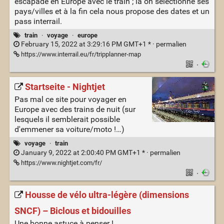
escapade en Europe avec le train ; là on sélectionne ses
pays/villes et à la fin cela nous propose des dates et un
pass interrail.
train
·
voyage
·
europe
February 15, 2022 at 3:29:16 PM GMT+1 * ·
permalien
https://www.interrail.eu/fr/tripplanner-map
·
Startseite - Nightjet
Pas mal ce site pour voyager en
Europe avec des trains de nuit (sur
lesquels il semblerait possible
d'emmener sa voiture/moto !…)
voyage
·
train
January 9, 2022 at 2:00:40 PM GMT+1 * ·
permalien
https://www.nightjet.com/fr/
·
Housse de vélo ultra-légère (dimensions
SNCF) – Biclous et bidouilles
Une bonne astuce à penser !