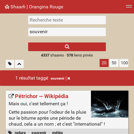
Shaarli ¦ Orangina Rouge
Nuage de tags
Mur d'images
Quotidien
► Jouer
Type 1 or more
characters for
results.
4337
shaares ·
578
liens privés
20
50
100
1 résultat taggé
souvenir
Pétrichor — Wikipédia
Mais oui, c'est tellement ça !
Cette passion pour l'odeur de la pluie
sur le bitume après une période de
chaud, cela a un nom ; et c'est "international" !
nature
·
souvenir
·
météo