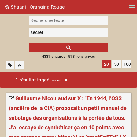
Shaarli ¦ Orangina Rouge
Nuage de tags
Mur d'images
Quotidien
► Jouer
Type 1 or more
characters for
results.
4337
shaares ·
578
liens privés
20
50
100
1 résultat taggé
secret
Guillaume Nicoulaud sur X : "En 1944, l’OSS
(ancêtre de la CIA) proposait un petit manuel de
sabotage des organisations à la portée de tous.
J’ai essayé de synthétiser ça en 10 points avec