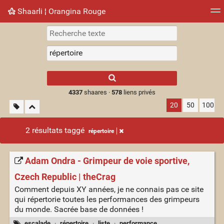
Shaarli ¦ Orangina Rouge
Nuage de tags
Mur d'images
Quotidien
► Jouer
Type 1 or more
characters for
results.
4337
shaares ·
578
liens privés
20
50
100
2 résultats taggé
répertoire
Adam Ondra - Grimpeur de voie sportive,
Czech Republic | theCrag
Comment depuis XY années, je ne connais pas ce site
qui répertorie toutes les performances des grimpeurs
du monde. Sacrée base de données !
escalade
·
répertoire
·
liste
·
performance