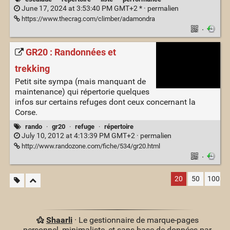
June 17, 2024 at 3:53:40 PM GMT+2 * ·
permalien
https://www.thecrag.com/climber/adamondra
·
GR20 : Randonnées et
trekking
Petit site sympa (mais manquant de
maintenance) qui répertorie quelques
infos sur certains refuges dont ceux concernant la
Corse.
rando
·
gr20
·
refuge
·
répertoire
July 10, 2012 at 4:13:39 PM GMT+2 ·
permalien
http://www.randozone.com/fiche/534/gr20.html
·
20
50
100
Shaarli
· Le gestionnaire de marque-pages
personnel, minimaliste, et sans base de données par