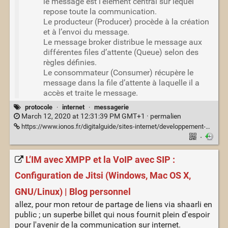
le message est l’élément central sur lequel
repose toute la communication.
Le producteur (Producer) procède à la création
et à l’envoi du message.
Le message broker distribue le message aux
différentes files d’attente (Queue) selon des
règles définies.
Le consommateur (Consumer) récupère le
message dans la file d’attente à laquelle il a
accès et traite le message.
protocole
·
internet
·
messagerie
March 12, 2020 at 12:31:39 PM GMT+1 ·
permalien
https://www.ionos.fr/digitalguide/sites-internet/developpement-web/advanced-message-queuing-protocol-amqp/
·
L’IM avec XMPP et la VoIP avec SIP :
Configuration de Jitsi (Windows, Mac OS X,
GNU/Linux) | Blog personnel
allez, pour mon retour de partage de liens via shaarli en
public ; un superbe billet qui nous fournit plein d'espoir
pour l'avenir de la communication sur internet.