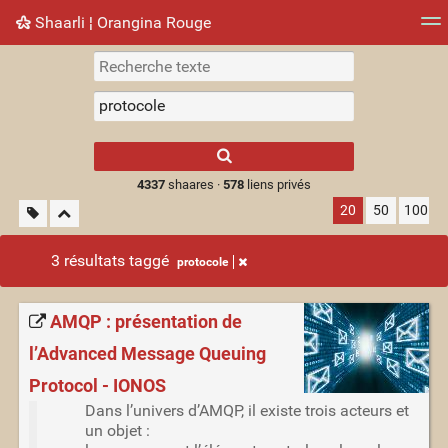
Shaarli ¦ Orangina Rouge
Nuage de tags
Mur d'images
Quotidien
► Jouer
Type 1 or more
characters for
results.
4337
shaares ·
578
liens privés
20
50
100
3 résultats taggé
protocole
AMQP : présentation de
l’Advanced Message Queuing
Protocol - IONOS
Dans l’univers d’AMQP, il existe trois acteurs et
un objet :