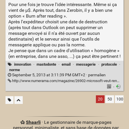
Pour une fois je trouve l'idée intéressante. Même si ça
vient de µ$. Après tout, dans Zerobin, il y a bien une
option « Burn after reading ».
Après l'expéditeur choisit une date de destruction
(après tout dans Outlook on peut supprimer un
message envoyé si il n'a été ouvert par aucun
destinataire) et le serveur ainsi que l'outils de
messagerie applique ou pas la norme.
Je pense que dans un cadre d'utilisation « homogène »
(en entreprise, dans une asso, ...) ça peut être pertinent !
innovation
·
mastodonte
·
email
·
messagerie
·
protocole
·
norme
September 5, 2013 at 3:11:39 PM GMT+2 ·
permalien
http://www.numerama.com/magazine/26902-microsoft-veut-rendre-les-e-mails-autodestructibles.html
·
20
50
100
Shaarli
· Le gestionnaire de marque-pages
personnel, minimaliste, et sans base de données par