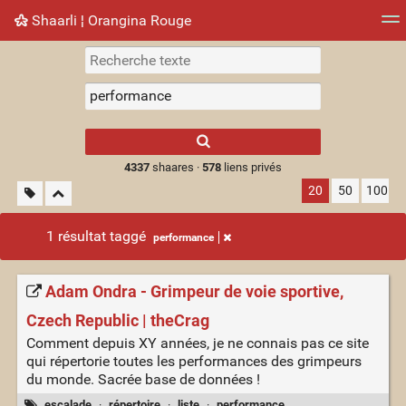
Shaarli ¦ Orangina Rouge
Nuage de tags
Mur d'images
Quotidien
► Jouer
Type 1 or more
characters for
results.
4337
shaares ·
578
liens privés
20
50
100
1 résultat taggé
performance
Adam Ondra - Grimpeur de voie sportive,
Czech Republic | theCrag
Comment depuis XY années, je ne connais pas ce site
qui répertorie toutes les performances des grimpeurs
du monde. Sacrée base de données !
escalade
·
répertoire
·
liste
·
performance