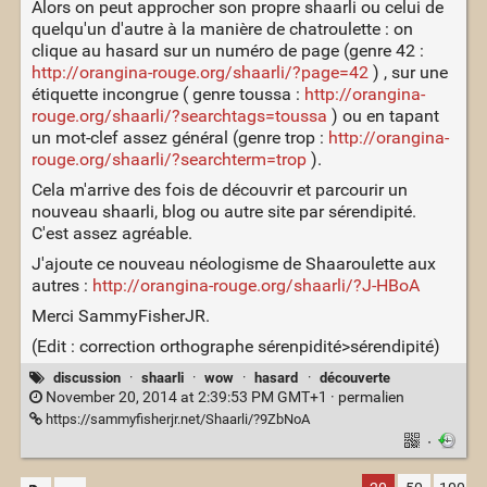
Alors on peut approcher son propre shaarli ou celui de
quelqu'un d'autre à la manière de chatroulette : on
clique au hasard sur un numéro de page (genre 42 :
http://orangina-rouge.org/shaarli/?page=42
) , sur une
étiquette incongrue ( genre toussa :
http://orangina-
rouge.org/shaarli/?searchtags=toussa
) ou en tapant
un mot-clef assez général (genre trop :
http://orangina-
rouge.org/shaarli/?searchterm=trop
).
Cela m'arrive des fois de découvrir et parcourir un
nouveau shaarli, blog ou autre site par sérendipité.
C'est assez agréable.
J'ajoute ce nouveau néologisme de Shaaroulette aux
autres :
http://orangina-rouge.org/shaarli/?J-HBoA
Merci SammyFisherJR.
(Edit : correction orthographe sérenpidité>sérendipité)
discussion
·
shaarli
·
wow
·
hasard
·
découverte
November 20, 2014 at 2:39:53 PM GMT+1 ·
permalien
https://sammyfisherjr.net/Shaarli/?9ZbNoA
·