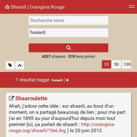
Shaarli ¦ Orangina Rouge
Nuage de tags
Mur d'images
Quotidien
► Jouer
Type 1 or more
characters for
results.
4337
shaares ·
578
liens privés
20
50
100
1 résultat taggé
hasard
Shaaroulette
Ahah, j'adore cette idée : sur shaarli, au bout d'un
moment, on a partagé beaucoup de lien ; pour ma part
j'ai en 1895 au jour d'aujourd'hui depuis mon tout
premier (ici, ça parlait de shaarli :
http://orangina-
rouge.org/shaarli/?deL4rg
) le 20 juin 2012.