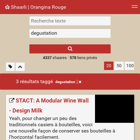
Shaarli ¦ Orangina Rouge
Nuage de tags
Mur d'images
Quotidien
► Jouer
Type 1 or more
characters for
results.
4337
shaares ·
578
liens privés
20
50
100
3 résultats taggé
degustation
STACT: A Modular Wine Wall
- Design Milk
Yeah, pour changer un peu des
traditionnels casiers à bouteilles, voici
une nouvelle façon de conserver ses bouteilles à
l'horizontal facilement.