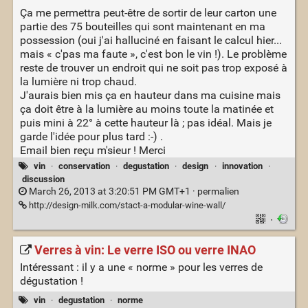
Ça me permettra peut-être de sortir de leur carton une
partie des 75 bouteilles qui sont maintenant en ma
possession (oui j'ai halluciné en faisant le calcul hier...
mais « c'pas ma faute », c'est bon le vin !). Le problème
reste de trouver un endroit qui ne soit pas trop exposé à
la lumière ni trop chaud.
J'aurais bien mis ça en hauteur dans ma cuisine mais
ça doit être à la lumière au moins toute la matinée et
puis mini à 22° à cette hauteur là ; pas idéal. Mais je
garde l'idée pour plus tard :-) .
Email bien reçu m'sieur ! Merci
vin
·
conservation
·
degustation
·
design
·
innovation
·
discussion
March 26, 2013 at 3:20:51 PM GMT+1 ·
permalien
http://design-milk.com/stact-a-modular-wine-wall/
·
Verres à vin: Le verre ISO ou verre INAO
Intéressant : il y a une « norme » pour les verres de
dégustation !
vin
·
degustation
·
norme