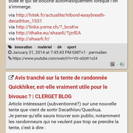
buée et qui se bouche automatiquement lorsque l'on
s'immerge.
via
http://hitek.fr/actualite/tribord-easybreath-
decathlon_1531
via
http://links.yome.ch/?_bcsKw
via
http://ithake.eu/shaarli/?jzrlEA
via
http://shaarli.fr/
innovation
·
matériel
·
d4
·
sport
January 31, 2014 at 7:45:43 PM GMT+1 ·
permalien
https://www.youtube.com/watch?v=VG-o0zW1o24
·
Avis tranché sur la tente de randonnée
Quickhiker, est-elle vraiment utile pour le
bivouac ? | CLERGET BLOG
Article intéressant (subventionné?) sur une nouvelle
tente que vient de sortir Decathlon/Quechua.
Je pense qu'elle saura trouver son public, notamment
les randonneurs qui ne veulent pas trop se prendre la
tente, c'est à dire :