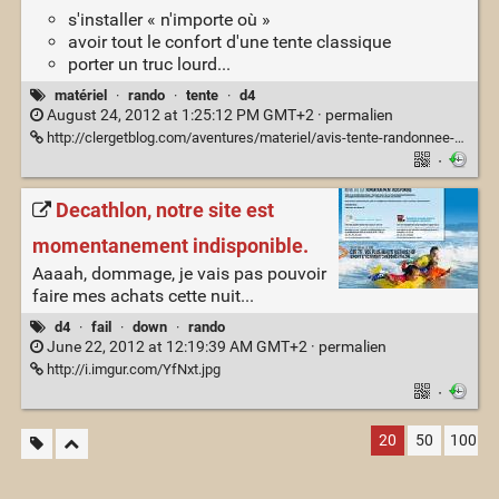
s'installer « n'importe où »
avoir tout le confort d'une tente classique
porter un truc lourd...
matériel
·
rando
·
tente
·
d4
August 24, 2012 at 1:25:12 PM GMT+2 ·
permalien
http://clergetblog.com/aventures/materiel/avis-tente-randonnee-quickhiker/
·
Decathlon, notre site est
momentanement indisponible.
Aaaah, dommage, je vais pas pouvoir
faire mes achats cette nuit...
d4
·
fail
·
down
·
rando
June 22, 2012 at 12:19:39 AM GMT+2 ·
permalien
http://i.imgur.com/YfNxt.jpg
·
20
50
100