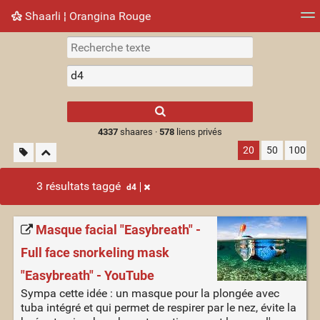
Shaarli ¦ Orangina Rouge
Nuage de tags
Mur d'images
Quotidien
► Jouer
Type 1 or more
characters for
results.
4337
shaares ·
578
liens privés
20
50
100
3 résultats taggé
d4
Masque facial "Easybreath" -
Full face snorkeling mask
"Easybreath" - YouTube
Sympa cette idée : un masque pour la plongée avec
tuba intégré et qui permet de respirer par le nez, évite la