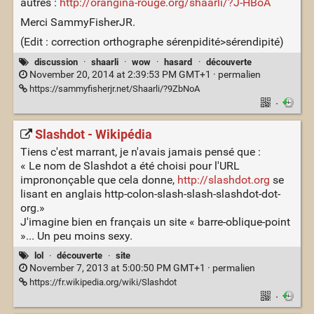
autres :
http://orangina-rouge.org/shaarli/?J-HBoA
Merci SammyFisherJR.
(Edit : correction orthographe sérenpidité>sérendipité)
discussion
·
shaarli
·
wow
·
hasard
·
découverte
November 20, 2014 at 2:39:53 PM GMT+1 ·
permalien
https://sammyfisherjr.net/Shaarli/?9ZbNoA
·
Slashdot - Wikipédia
Tiens c'est marrant, je n'avais jamais pensé que :
« Le nom de Slashdot a été choisi pour l'URL
imprononçable que cela donne,
http://slashdot.org
se
lisant en anglais http-colon-slash-slash-slashdot-dot-
org.»
J'imagine bien en français un site « barre-oblique-point
»... Un peu moins sexy.
lol
·
découverte
·
site
November 7, 2013 at 5:00:50 PM GMT+1 ·
permalien
https://fr.wikipedia.org/wiki/Slashdot
·