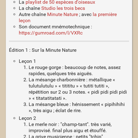
La
playlist de 50 espèces d'oiseaux
La chaîne
Studio les trois becs
Autre chaîne
Minute Nature
; avec
la première
leçon
Son document mnémotechnique :
https://gumroad.com/l/VXRc
Édition 1 : Sur la Minute Nature
Leçon 1
Le rouge gorge : beaucoup de notes, assez
rapides, quelques très aiguës.
La mésange charbonnière : métallique «
tulutulutulu » « titititu » « tutiti tutiti »,
répétition sur 2 ou 3 notes. « pidi pidi pidi pidi
» « titatatitatati ».
La mésange bleue : hénissement « pipihihihi
», très aigu ; éclat de rire.
Leçon 2
Le merle noir : "champ-tant". très varié,
improvisé. final plus aigu et étouffé.
La grive musicienne : petits "tchip"