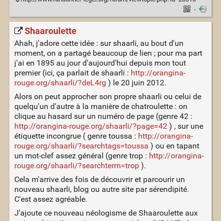
·
Shaaroulette
Ahah, j'adore cette idée : sur shaarli, au bout d'un
moment, on a partagé beaucoup de lien ; pour ma part
j'ai en 1895 au jour d'aujourd'hui depuis mon tout
premier (ici, ça parlait de shaarli :
http://orangina-
rouge.org/shaarli/?deL4rg
) le 20 juin 2012.
Alors on peut approcher son propre shaarli ou celui de
quelqu'un d'autre à la manière de chatroulette : on
clique au hasard sur un numéro de page (genre 42 :
http://orangina-rouge.org/shaarli/?page=42
) , sur une
étiquette incongrue ( genre toussa :
http://orangina-
rouge.org/shaarli/?searchtags=toussa
) ou en tapant
un mot-clef assez général (genre trop :
http://orangina-
rouge.org/shaarli/?searchterm=trop
).
Cela m'arrive des fois de découvrir et parcourir un
nouveau shaarli, blog ou autre site par sérendipité.
C'est assez agréable.
J'ajoute ce nouveau néologisme de Shaaroulette aux