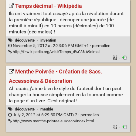
Temps décimal - Wikipédia
Ils ont vraiment tout essayé après la révolution durant
la première république : découper une journée (de
minuit à minuit) en 10 heures (décimales) de 100
minutes (décimales) !
découverte
·
invention
November 5, 2012 at 2:23:06 PM GMT+1 ·
permalien
http://fr.wikipedia.org/wiki/Temps_d%C3%A9cimal
·
Menthe Poivrée - Création de Sacs,
Accessoires & Décoration
Ah ouais, j'aime bien le style du fauteuil dont on peut
changer la housse simplement en la tournant comme
la page d'un livre. C'est original !
découverte
·
meuble
July 2, 2012 at 6:29:50 PM GMT+2 ·
permalien
http://www.menthe-poivree.eu/deco/index.html
·