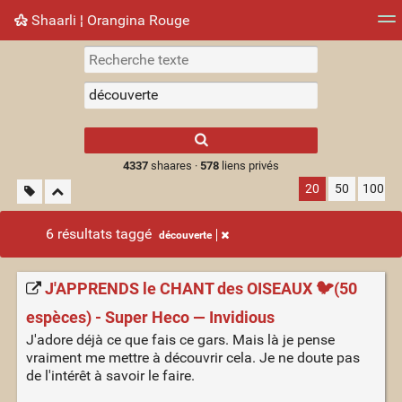
Shaarli ¦ Orangina Rouge
Nuage de tags
Mur d'images
Quotidien
► Jouer
Type 1 or more
characters for
results.
4337
shaares ·
578
liens privés
20
50
100
6 résultats taggé
découverte
J'APPRENDS le CHANT des OISEAUX 🐦(50
espèces) - Super Heco — Invidious
J'adore déjà ce que fais ce gars. Mais là je pense
vraiment me mettre à découvrir cela. Je ne doute pas
de l'intérêt à savoir le faire.