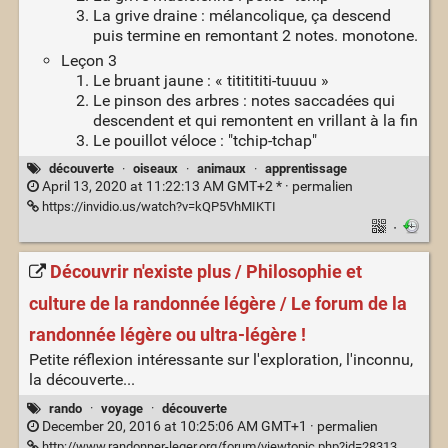
La grive draine : mélancolique, ça descend
puis termine en remontant 2 notes. monotone.
Leçon 3
Le bruant jaune : « tititititi-tuuuu »
Le pinson des arbres : notes saccadées qui
descendent et qui remontent en vrillant à la fin
Le pouillot véloce : "tchip-tchap"
découverte
·
oiseaux
·
animaux
·
apprentissage
April 13, 2020 at 11:22:13 AM GMT+2 * ·
permalien
https://invidio.us/watch?v=kQP5VhMIKTI
·
Découvrir n'existe plus / Philosophie et
culture de la randonnée légère / Le forum de la
randonnée légère ou ultra-légère !
Petite réflexion intéressante sur l'exploration, l'inconnu,
la découverte...
rando
·
voyage
·
découverte
December 20, 2016 at 10:25:06 AM GMT+1 ·
permalien
http://www.randonner-leger.org/forum/viewtopic.php?id=28313