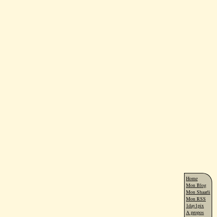
Home
Mon Blog
Mon Shaarli
Mon RSS
1day1pix
A propos