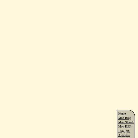
Home
Mon Blog
Mon Shaarli
Mon RSS
1day1pix
A propos