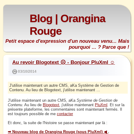
Blog | Orangina
Rouge
Petit espace d'expression d'un nouveau venu... Mais
pourquoi ... ? Parce que !
Au revoir Blogotext ☹ - Bonjour PluXml ☺
03/10/2014
J'utilise maintenant un autre CMS, aKa Système de Gestion de
Contenu. Au lieu de Blogotext, j'utilise maintenant …
J'utilise maintenant un autre CMS, aKa
Système de Gestion de
Contenu
. Au lieu de
Blogotext
, j'utilise maintenant
PluXml
. Et sur la
présente plateforme, les commentaires sont maintenant fermés. Il
est toujours possible de me
contacter
Et donc, la suite de l'histoire se passe maintenant par là :
➡ Nouveau blog de Orangina Rouge (sous PluXml) ◀
.