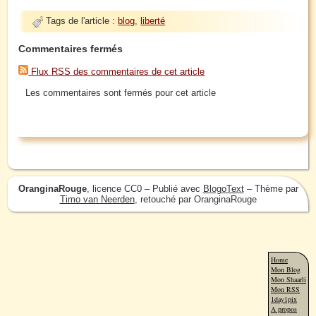
Tags de l'article :
blog
,
liberté
Commentaires fermés
Flux RSS des commentaires de cet article
Les commentaires sont fermés pour cet article
OranginaRouge
, licence CC0 – Publié avec
BlogoText
– Thème par
Timo van Neerden
, retouché par OranginaRouge
Home
Mon Blog
Mon Shaarli
Mon RSS
1day1pix
A propos