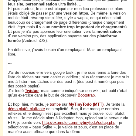
leur site
,
personnalisation
ultra limité, ...
Et puis surtout, le site est bloqué sur mon lieu professionnel alors
j'étais obligé de passer par une
version https
. De même la version
mobile était très/trop simplifiée, style « wap », ce qui nécessitait
beaucoup de chargement de page différentes (chaque chargement
était léger mais il y a un
nombre trop important de chargements
).
Et puis je n'ai pas apprécié leur orientation vers la
monétisation
d'une version pro, des application payante sur des
plateforme
fermée
(Android, iOS).
En définitive, j'avais besoin d'un remplaçant. Mais un remplaçant
libre
.
---
J'ai de nouveau erré vers google task ; je me suis remis à faire des
liste de tâches sur mon cahier quotidien ; plus récemment je me suis
mis à lister mes tâches sur des post-it (des post-it numérique puis
des post-it papier).
J'ai testé
Twidoo
, mais comme indiqué sur son wiki, cet outil n'était
qu'un exercice dans le but de découvrir
Bootstrap
.
Et hop, hier, miracle, je
tombe
sur
MyTinyTodo (MTT)
. Je tente la
démo plutôt bluffante
de simplicité. Bon, il me manque certains
réflexes et le design n'est pas excellent mais je trouve l'outil plutôt
réussi. Je me décide alors à l'adopter. Hop, upload sur le serveur via
FTP, je pointe vers
http://example.com/mytinytodo/setup.php
- je
sélectionne « base Sqlite », je valide et zoup, c'est en place de
manière aussi efficace que dans la démo.