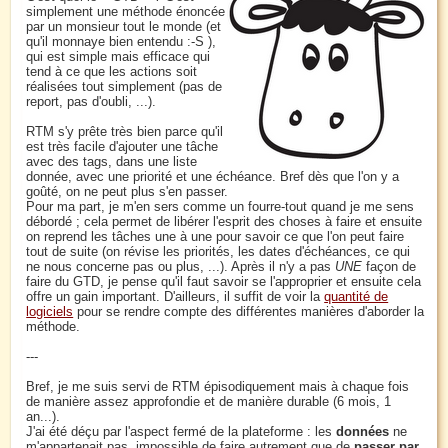
simplement une méthode énoncée
par un monsieur tout le monde (et
qu'il monnaye bien entendu :-S ),
qui est simple mais efficace qui
tend à ce que les actions soit
réalisées tout simplement (pas de
report, pas d'oubli, ...).
RTM s'y prête très bien parce qu'il
est très facile d'ajouter une tâche
avec des tags, dans une liste
donnée, avec une priorité et une échéance. Bref dès que l'on y a
goûté, on ne peut plus s'en passer.
Pour ma part, je m'en sers comme un fourre-tout quand je me sens
débordé ; cela permet de libérer l'esprit des choses à faire et ensuite
on reprend les tâches une à une pour savoir ce que l'on peut faire
tout de suite (on révise les priorités, les dates d'échéances, ce qui
ne nous concerne pas ou plus, ...). Après il n'y a pas
UNE
façon de
faire du GTD, je pense qu'il faut savoir se l'approprier et ensuite cela
offre un gain important. D'ailleurs, il suffit de voir la
quantité de
logiciels
pour se rendre compte des différentes manières d'aborder la
méthode.
---
Bref, je me suis servi de RTM épisodiquement mais à chaque fois
de manière assez approfondie et de manière durable (6 mois, 1
an...).
J'ai été déçu par l'aspect fermé de la plateforme : les
données
ne
m'appartenait pas, impossible de faire autrement que de
passer par