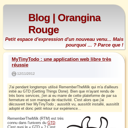
Blog | Orangina
Rouge
Petit espace d'expression d'un nouveau venu... Mais
pourquoi ... ? Parce que !
MyTinyTodo : une application web libre très
réussie
12/11/2012
J'ai pendant longtemps utilisé RememberTheMilk qui m'a d'ailleurs
initié au GTD (Getting Things Done). Bien que m'ayant rendu de
très bons services, j'en ai eu marre de cette plateforme de par sa
fermeture et son manque de réactivité. C'est alors que j'ai
découvert hier MyTinyTodo ; aussitôt vu, aussitôt installé, aussitôt
adopté et donc petit retour sur expérience...
RememberTheMilk (RTM) est très
connu dans l'univers du
GTD
.
C'est quoi le « GTD » ? C'est