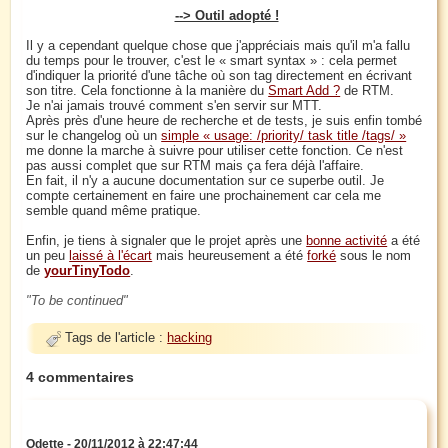
--> Outil adopté !
Il y a cependant quelque chose que j'appréciais mais qu'il m'a fallu
du temps pour le trouver, c'est le « smart syntax » : cela permet
d'indiquer la priorité d'une tâche où son tag directement en écrivant
son titre. Cela fonctionne à la manière du
Smart Add ?
de RTM.
Je n'ai jamais trouvé comment s'en servir sur MTT.
Après près d'une heure de recherche et de tests, je suis enfin tombé
sur le changelog où un
simple « usage: /priority/ task title /tags/ »
me donne la marche à suivre pour utiliser cette fonction. Ce n'est
pas aussi complet que sur RTM mais ça fera déjà l'affaire.
En fait, il n'y a aucune documentation sur ce superbe outil. Je
compte certainement en faire une prochainement car cela me
semble quand même pratique.
Enfin, je tiens à signaler que le projet après une
bonne activité
a été
un peu
laissé à l'écart
mais heureusement a été
forké
sous le nom
de
yourTinyTodo
.
To be continued
Tags de l'article :
hacking
4 commentaires
Odette - 20/11/2012 à 22:47:44